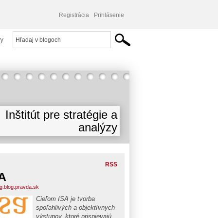
Registrácia
Prihlásenie
y
Inštitút pre stratégie a
analýzy
RSS
A
og.blog.pravda.sk
Cieľom ISA je tvorba
spoľahlivých a objektívnych
výstupov, ktoré prispievajú