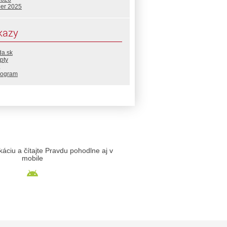
ber 2025
kazy
da.sk
pty
rogram
likáciu a čítajte Pravdu pohodlne aj v
mobile