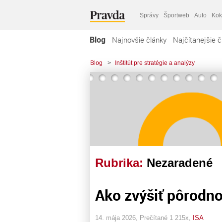
Správy
Športweb
Auto
Kok
Blog
Najnovšie články
Najčítanejšie č
Blog
>
Inštitút pre stratégie a analýzy
Rubrika:
Nezaradené
Ako zvýšiť pôrodn
14. mája 2026, Prečítané 1 215x,
ISA