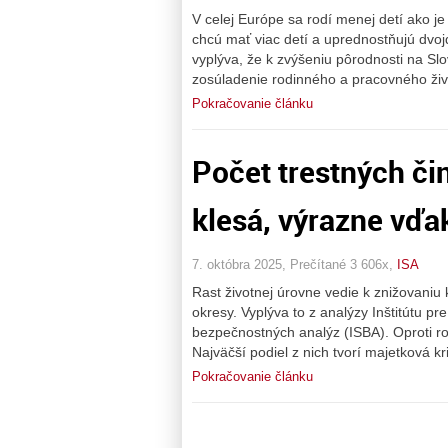
V celej Európe sa rodí menej detí ako j
chcú mať viac detí a uprednostňujú dvoj
vyplýva, že k zvýšeniu pôrodnosti na Slo
zosúladenie rodinného a pracovného živ
Pokračovanie článku
Počet trestných č
klesá, výrazne vďa
7. októbra 2025, Prečítané 3 606x,
ISA
Rast životnej úrovne vedie k znižovaniu
okresy. Vyplýva to z analýzy Inštitútu pr
bezpečnostných analýz (ISBA). Oproti rok
Najväčší podiel z nich tvorí majetková kr
Pokračovanie článku