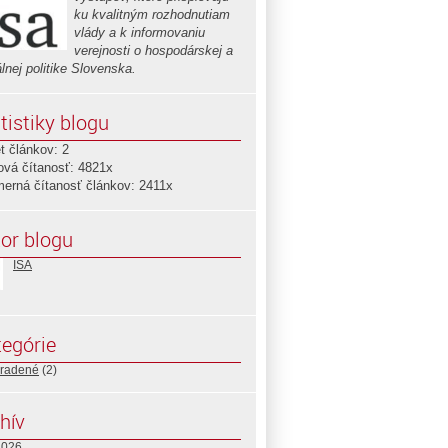
ku kvalitným rozhodnutiam
vlády a k informovaniu
verejnosti o hospodárskej a
lnej politike Slovenska.
tistiky blogu
t článkov: 2
ová čítanosť: 4821x
merná čítanosť článkov: 2411x
or blogu
ISA
egórie
radené
(2)
hív
2026