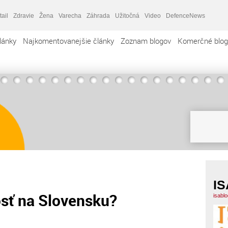
tail
Zdravie
Žena
Varecha
Záhrada
Užitočná
Video
DefenceNews
lánky
Najkomentovanejšie články
Zoznam blogov
Komerčné blog
IS
osť na Slovensku?
isabl