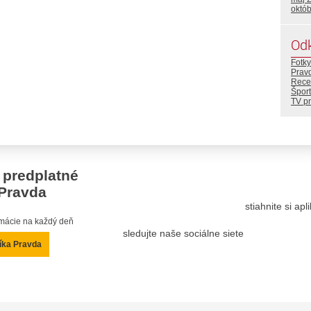
októ
Od
Fotky
Prav
Rece
Šport
TV p
 predplatné
Pravda
stiahnite si ap
ormácie na každý deň
sledujte naše sociálne siete
íka Pravda