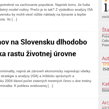
e potrebné na zachovanie populácie. Napriek tomu, že ľudia
detný model rodiny. Prečo je to tak? Z výsledkov analýzy ISA
vensku by mohli viesť nižšie náklady na bývanie a lepšie
sociá
ota. Vo […]
Šta
Poče
inov na Slovensku dlhodobo
Celk
Prie
ka rastu životnej úrovne
Aut
 kriminality, najmä ak zároveň ekonomicky napredujú všetky
e stratégie a analýzy (ISA) a Inštitútu správnych a
u 2004 klesol počet zistených trestných činov o dve tretiny.
Kat
iminalita. K poklesu evidovanej […]
Neza
Arc
máj 